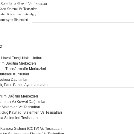
 Kablolama Sistemi Ve Tesisatları
Geçiş Sistemi Ve Tesisatları
ımdan Korunma Sistemleri
tomasyon Sistemleri
ız
e Havai Enerji Nakil Hatları
lim Dağıtım Merkezleri
lim Transformatör Merkezleri
ntralleri Kurulumu
bekesi Dağıtımları
k, Park, Bahçe Aydınlatmaları
ilim Dağıtım Merkezleri
noları Ve Kuvvet Dağıtımları
 Sistemleri Ve Tesisatları
z Güç Kaynağı Sistemleri Ve Tesisatları
a Sistemleri Tesisatları
gılama Ve İhbar Sistemi Ve Tesisatları
 Kamera Sistemi (CCTV) Ve Tesisatları