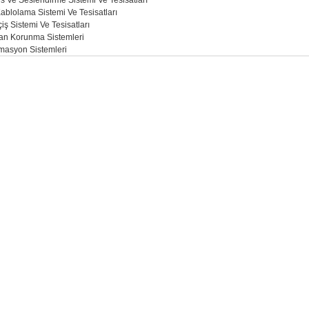
s Ve Seslendirme Sistemi Ve Tesisatları
ablolama Sistemi Ve Tesisatları
çiş Sistemi Ve Tesisatları
dan Korunma Sistemleri
masyon Sistemleri
Üstyapı İşleri