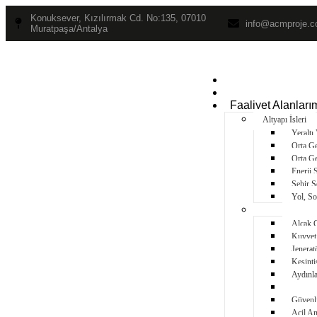
Konuksever, Kızılırmak Cd. No:135, 07010
info@acmproje.
Muratpaşa/Antalya
Anasayfa
Kurumsal
Faaliyet Alanları
Altyapı İşleri
Yeraltı
Orta Ge
Orta Ge
Enerji 
Şehir Ş
Yol, So
Üstyapı İşleri
Alçak G
Kuvvet 
Jenerat
Kesinti
Aydınla
Yangın 
Güvenli
Acil An