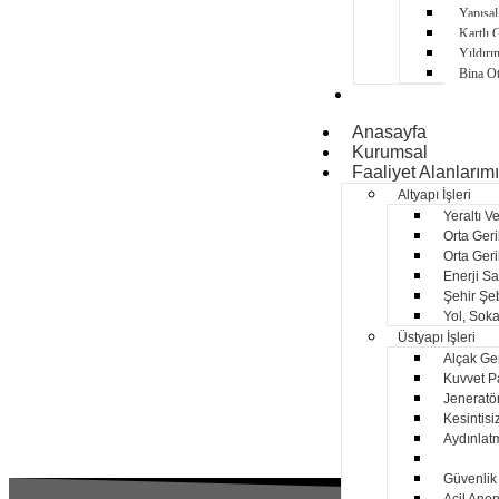
Yapısal
Kartlı 
Yıldır
Bina O
Projeler
Anasayfa
Kurumsal
Faaliyet Alanlarım
Altyapı İşleri
Yeraltı V
Orta Geri
Orta Geri
Enerji Sa
Şehir Şe
Yol, Soka
Üstyapı İşleri
Alçak Ger
Kuvvet Pa
Jeneratör
Kesintisi
Aydınlatm
Yangın Al
Güvenlik