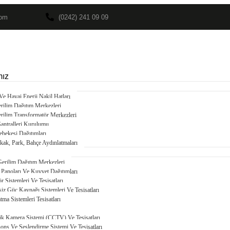
com
(0242) 241 09 09
mız
 Ve Havai Enerji Nakil Hatları
rilim Dağıtım Merkezleri
rilim Transformatör Merkezleri
Santralleri Kurulumu
ebekesi Dağıtımları
kak, Park, Bahçe Aydınlatmaları
erilim Dağıtım Merkezleri
Panoları Ve Kuvvet Dağıtımları
ör Sistemleri Ve Tesisatları
siz Güç Kaynağı Sistemleri Ve Tesisatları
tma Sistemleri Tesisatları
Algılama Ve İhbar Sistemi Ve Tesisatları
k Kamera Sistemi (CCTV) Ve Tesisatları
ons Ve Seslendirme Sistemi Ve Tesisatları