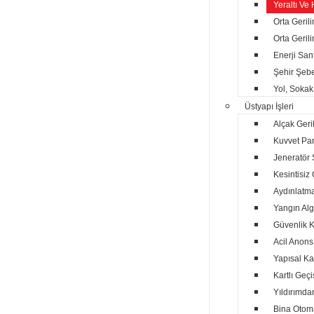
Yeraltı Ve 
Orta Geril
Orta Geril
Enerji San
Şehir Şebe
Yol, Sokak
Üstyapı İşleri
Alçak Geri
Kuvvet Pan
Jeneratör S
Kesintisiz
Aydınlatma
Yangın Alg
Güvenlik K
Acil Anons
Yapısal Ka
Kartlı Geçi
Yıldırımda
Bina Otom