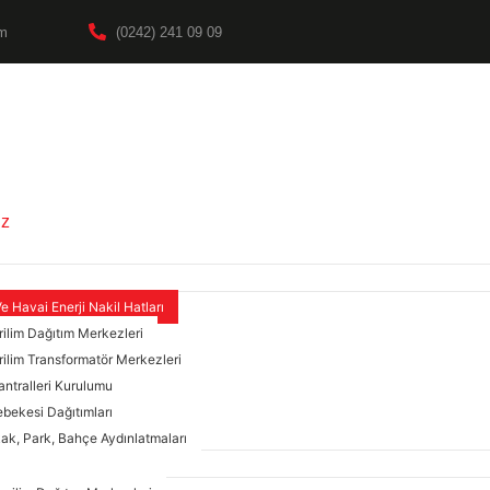
om
(0242) 241 09 09
ız
Ve Havai Enerji Nakil Hatları
rilim Dağıtım Merkezleri
rilim Transformatör Merkezleri
antralleri Kurulumu
ebekesi Dağıtımları
kak, Park, Bahçe Aydınlatmaları