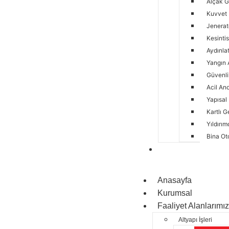
Alçak G
Kuvvet 
Jeneratö
Kesintis
Aydınlat
Yangın A
Güvenli
Acil An
Yapısal
Kartlı G
Yıldırı
Bina Ot
Projeler
Anasayfa
Kurumsal
Faaliyet Alanlarımız
Altyapı İşleri