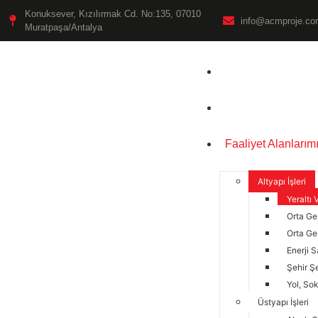
Konuksever, Kızılırmak Cd. No:135, 07010
info@acmproje.c
Muratpaşa/Antalya
Anasayfa
Kurumsal
Faaliyet Alanlarım
Altyapı İşleri
Yeraltı 
Orta Ge
Orta Ge
Enerji S
Şehir Ş
Yol, So
Üstyapı İşleri